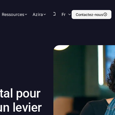
Ressources
Azira
Fr
Contactez-nous
Blogs
A propos
Cas clients
Carrières
Ressources
Presse
Evénements
Contactez-nous
tal pour
un levier