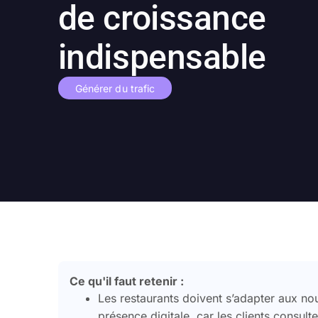
de croissance
indispensable
Générer du trafic
Ce qu'il faut retenir :
Les restaurants doivent s’adapter aux 
présence digitale, car les clients consult