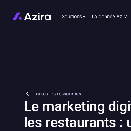
Solutions
La donnée Azira
Activation omnicanale
Audience sur mesure
Studio créatif
Reporting & Insights
Stratégie multilocale
Toutes les ressources
Le marketing digi
les restaurants : 